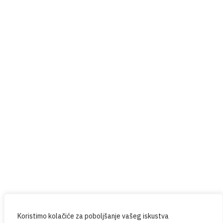
e-Dnevnik
Pravila privatnosti
Help4U
Red Button
Prijavite se na naš newsletter
Budite u tijeku sa svim novostima iz PPG-a.
Koristimo kolačiće za poboljšanje vašeg iskustva