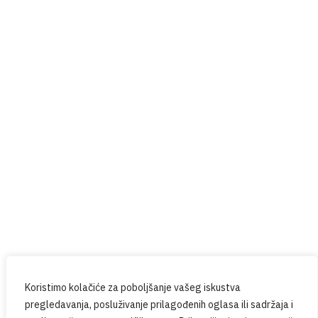
Red Button
Prijavite se na naš newsletter
Budite u tijeku sa svim novostima iz PPG-a.
Koristimo kolačiće za poboljšanje vašeg iskustva
pregledavanja, posluživanje prilagođenih oglasa ili sadržaja i