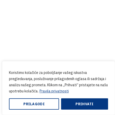
Koristimo kolačiće za poboljšanje vašeg iskustva
pregledavanja, posluživanje prilagođenih oglasa ili sadržaja i
analizu našeg prometa. Klikom na „Prihvati” pristajete na našu
upotrebu kolačića.
Pravila privatnosti
PRILAGODI
PRIHVATI