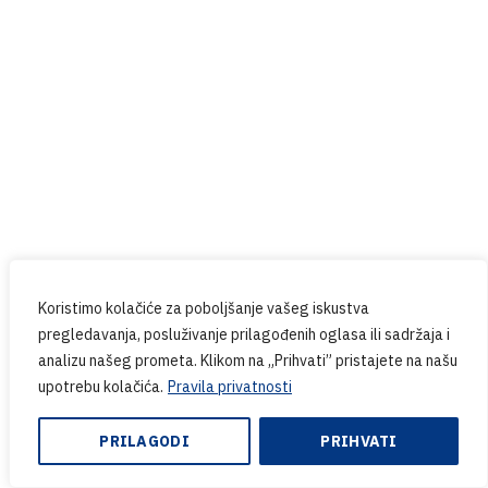
Koristimo kolačiće za poboljšanje vašeg iskustva
pregledavanja, posluživanje prilagođenih oglasa ili sadržaja i
analizu našeg prometa. Klikom na „Prihvati” pristajete na našu
upotrebu kolačića.
Pravila privatnosti
PRILAGODI
PRIHVATI