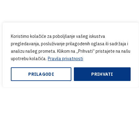
05/02/2026
Fotogalerija
Koristimo kolačiće za poboljšanje vašeg iskustva
Književna radionica “Knjige koje nas pokreću”
pregledavanja, posluživanje prilagođenih oglasa ili sadržaja i
održana je u našoj školi
analizu našeg prometa. Klikom na „Prihvati” pristajete na našu
upotrebu kolačića.
Pravila privatnosti
PRILAGODI
PRIHVATI