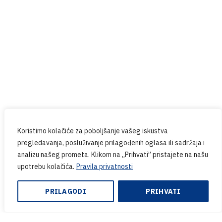
Prijavite se na naš newsletter
Budite u tijeku sa svim novostima iz PPG-a.
Koristimo kolačiće za poboljšanje vašeg iskustva
pregledavanja, posluživanje prilagođenih oglasa ili sadržaja i
analizu našeg prometa. Klikom na „Prihvati” pristajete na našu
upotrebu kolačića.
Pravila privatnosti
PRILAGODI
PRIHVATI
Copyright © 2024. PPG.hr | Web design & Development
by:
Endem