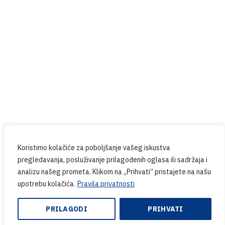
Prijavite se na naš newsletter
Budite u tijeku sa svim novostima iz PPG-a.
Koristimo kolačiće za poboljšanje vašeg iskustva
pregledavanja, posluživanje prilagođenih oglasa ili sadržaja i
analizu našeg prometa. Klikom na „Prihvati” pristajete na našu
upotrebu kolačića.
Pravila privatnosti
Copyright © 2024. PPG.hr | Web design & Development
by:
Endem
PRILAGODI
PRIHVATI