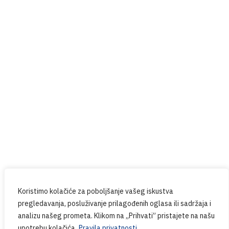
Prijavite se na naš newsletter
Budite u tijeku sa svim novostima iz PPG-a.
Koristimo kolačiće za poboljšanje vašeg iskustva
pregledavanja, posluživanje prilagođenih oglasa ili sadržaja i
analizu našeg prometa. Klikom na „Prihvati” pristajete na našu
upotrebu kolačića.
Pravila privatnosti