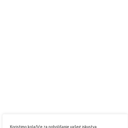
Help4U
Red Button
Prijavite se na naš newsletter
Budite u tijeku sa svim novostima iz PPG-a.
Koristimo kolačiće za poboljšanje vašeg iskustva