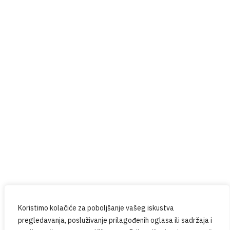
Pravila privatnosti
Help4U
Red Button
Prijavite se na naš newsletter
Budite u tijeku sa svim novostima iz PPG-a.
Koristimo kolačiće za poboljšanje vašeg iskustva
pregledavanja, posluživanje prilagođenih oglasa ili sadržaja i