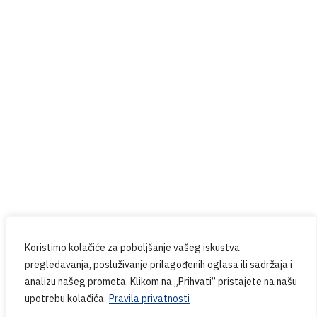
Prijavite se na naš newsletter
Budite u tijeku sa svim novostima iz PPG-a.
Koristimo kolačiće za poboljšanje vašeg iskustva
pregledavanja, posluživanje prilagođenih oglasa ili sadržaja i
analizu našeg prometa. Klikom na „Prihvati” pristajete na našu
upotrebu kolačića.
Pravila privatnosti
Copyright © 2024. PPG.hr | Web design & Development