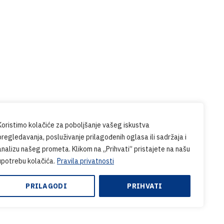
Prijavite se na naš
newsletter
udite u tijeku sa svim novostima iz
PG-a.
Koristimo kolačiće za poboljšanje vašeg iskustva
pregledavanja, posluživanje prilagođenih oglasa ili sadržaja i
analizu našeg prometa. Klikom na „Prihvati” pristajete na našu
upotrebu kolačića.
Pravila privatnosti
PRILAGODI
PRIHVATI
sign & Development by:
Endem