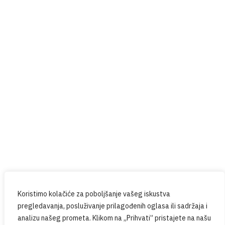
Red Button
Prijavite se na naš newsletter
Budite u tijeku sa svim novostima iz PPG-a.
Koristimo kolačiće za poboljšanje vašeg iskustva
pregledavanja, posluživanje prilagođenih oglasa ili sadržaja i
analizu našeg prometa. Klikom na „Prihvati” pristajete na našu