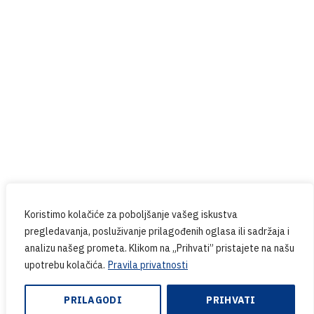
Prijavite se na naš newsletter
Budite u tijeku sa svim novostima iz PPG-a.
Koristimo kolačiće za poboljšanje vašeg iskustva
pregledavanja, posluživanje prilagođenih oglasa ili sadržaja i
analizu našeg prometa. Klikom na „Prihvati” pristajete na našu
upotrebu kolačića.
Pravila privatnosti
PRILAGODI
PRIHVATI
Copyright © 2024. PPG.hr | Web design & Development