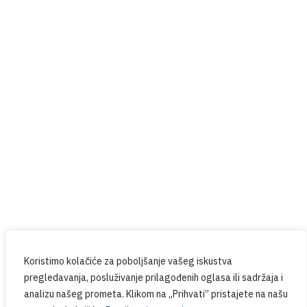
Help4U
Red Button
Prijavite se na naš newsletter
Budite u tijeku sa svim novostima iz PPG-a.
Koristimo kolačiće za poboljšanje vašeg iskustva
pregledavanja, posluživanje prilagođenih oglasa ili sadržaja i
analizu našeg prometa. Klikom na „Prihvati” pristajete na našu