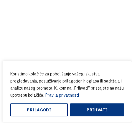
Prijavite se na naš newsletter
Budite u tijeku sa svim novostima iz PPG-a.
Koristimo kolačiće za poboljšanje vašeg iskustva
pregledavanja, posluživanje prilagođenih oglasa ili sadržaja i
analizu našeg prometa. Klikom na „Prihvati” pristajete na našu
upotrebu kolačića.
Pravila privatnosti
PRILAGODI
PRIHVATI
Copyright © 2024. PPG.hr | Web design & Development
by:
Endem