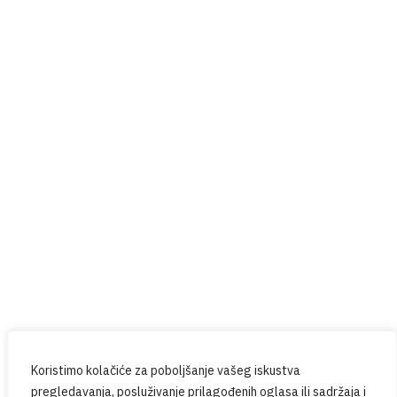
Help4U
Red Button
Prijavite se na naš newsletter
Budite u tijeku sa svim novostima iz PPG-a.
Koristimo kolačiće za poboljšanje vašeg iskustva
pregledavanja, posluživanje prilagođenih oglasa ili sadržaja i