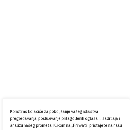
Help4U
Red Button
Prijavite se na naš newsletter
Budite u tijeku sa svim novostima iz PPG-a.
Koristimo kolačiće za poboljšanje vašeg iskustva
pregledavanja, posluživanje prilagođenih oglasa ili sadržaja i
analizu našeg prometa. Klikom na „Prihvati” pristajete na našu