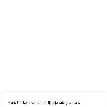
Help4U
Red Button
Prijavite se na naš newsletter
Budite u tijeku sa svim novostima iz PPG-a.
Koristimo kolačiće za poboljšanje vašeg iskustva