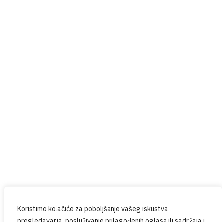
Pravila privatnosti
Help4U
Red Button
Prijavite se na naš newsletter
Budite u tijeku sa svim novostima iz PPG-a.
Koristimo kolačiće za poboljšanje vašeg iskustva
pregledavanja, posluživanje prilagođenih oglasa ili sadržaja i