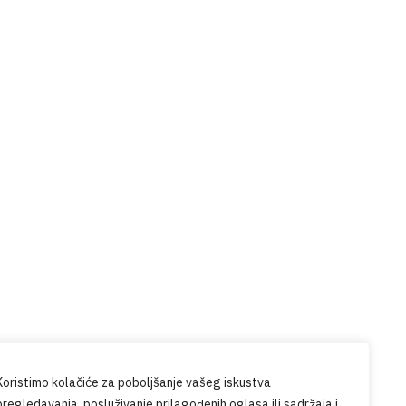
Prijavite se na naš
newsletter
udite u tijeku sa svim novostima iz
PG-a.
Koristimo kolačiće za poboljšanje vašeg iskustva
pregledavanja, posluživanje prilagođenih oglasa ili sadržaja i