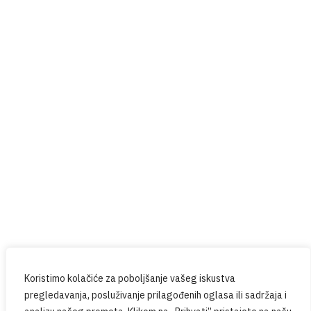
Red Button
Prijavite se na naš newsletter
Budite u tijeku sa svim novostima iz PPG-a.
Koristimo kolačiće za poboljšanje vašeg iskustva
pregledavanja, posluživanje prilagođenih oglasa ili sadržaja i