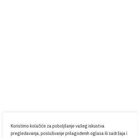
Help4U
Red Button
Prijavite se na naš newsletter
Budite u tijeku sa svim novostima iz PPG-a.
Koristimo kolačiće za poboljšanje vašeg iskustva
pregledavanja, posluživanje prilagođenih oglasa ili sadržaja i