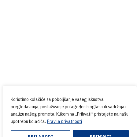
Prijavite se na naš newsletter
Budite u tijeku sa svim novostima iz PPG-a.
Koristimo kolačiće za poboljšanje vašeg iskustva
pregledavanja, posluživanje prilagođenih oglasa ili sadržaja i
analizu našeg prometa. Klikom na „Prihvati” pristajete na našu
upotrebu kolačića.
Pravila privatnosti
Copyright © 2024. PPG.hr | Web design & Development
by:
Endem
PRILAGODI
PRIHVATI