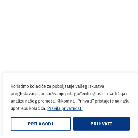
Prijavite se na naš newsletter
Budite u tijeku sa svim novostima iz PPG-a.
Koristimo kolačiće za poboljšanje vašeg iskustva
pregledavanja, posluživanje prilagođenih oglasa ili sadržaja i
analizu našeg prometa. Klikom na „Prihvati” pristajete na našu
upotrebu kolačića.
Pravila privatnosti
Copyright © 2024. PPG.hr | Web design & Development
PRILAGODI
PRIHVATI
by:
Endem