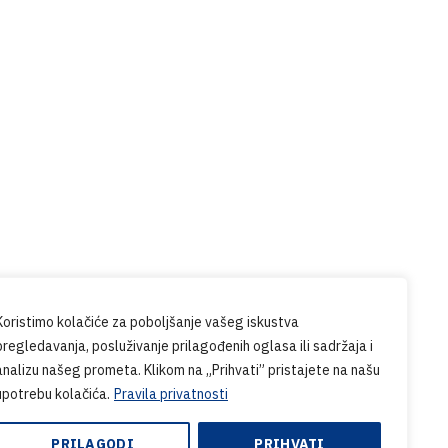
Prijavite se na naš
newsletter
udite u tijeku sa svim novostima iz
PG-a.
Koristimo kolačiće za poboljšanje vašeg iskustva
pregledavanja, posluživanje prilagođenih oglasa ili sadržaja i
analizu našeg prometa. Klikom na „Prihvati” pristajete na našu
upotrebu kolačića.
Pravila privatnosti
PRILAGODI
PRIHVATI