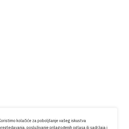
Prijavite se na naš
newsletter
udite u tijeku sa svim novostima iz
PG-a.
Koristimo kolačiće za poboljšanje vašeg iskustva
pregledavanja, posluživanje prilagođenih oglasa ili sadržaja i