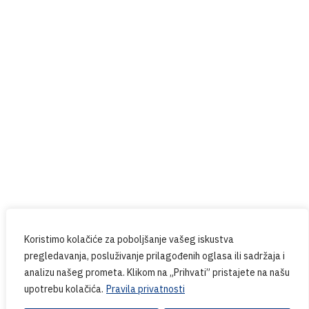
Red Button
Prijavite se na naš newsletter
Budite u tijeku sa svim novostima iz PPG-a.
Koristimo kolačiće za poboljšanje vašeg iskustva
pregledavanja, posluživanje prilagođenih oglasa ili sadržaja i
analizu našeg prometa. Klikom na „Prihvati” pristajete na našu
upotrebu kolačića.
Pravila privatnosti