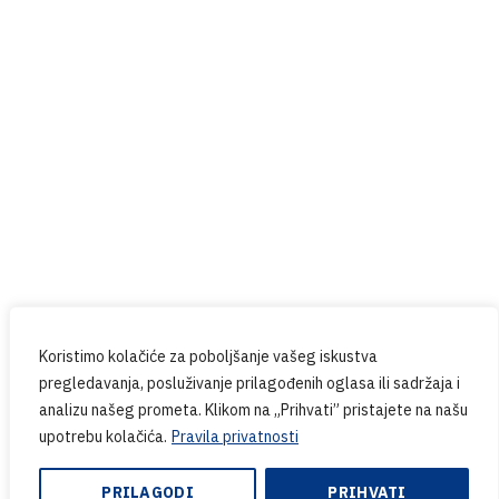
Prijavite se na naš newsletter
Budite u tijeku sa svim novostima iz PPG-a.
Koristimo kolačiće za poboljšanje vašeg iskustva
pregledavanja, posluživanje prilagođenih oglasa ili sadržaja i
analizu našeg prometa. Klikom na „Prihvati” pristajete na našu
upotrebu kolačića.
Pravila privatnosti
Copyright © 2024. PPG.hr | Web design & Development
by:
Endem
PRILAGODI
PRIHVATI