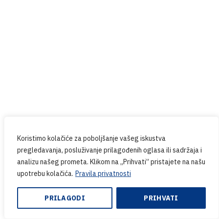
Koristimo kolačiće za poboljšanje vašeg iskustva
pregledavanja, posluživanje prilagođenih oglasa ili sadržaja i
analizu našeg prometa. Klikom na „Prihvati” pristajete na našu
Tags:
Gardaland
Verona
upotrebu kolačića.
Pravila privatnosti
SHARE ON
PRILAGODI
PRIHVATI