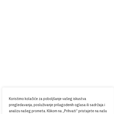
Help4U
Red Button
Prijavite se na naš newsletter
Budite u tijeku sa svim novostima iz PPG-a.
Koristimo kolačiće za poboljšanje vašeg iskustva
pregledavanja, posluživanje prilagođenih oglasa ili sadržaja i
analizu našeg prometa. Klikom na „Prihvati” pristajete na našu