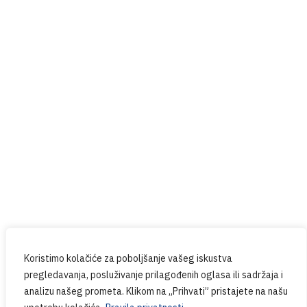
Help4U
Red Button
Prijavite se na naš newsletter
Budite u tijeku sa svim novostima iz PPG-a.
Koristimo kolačiće za poboljšanje vašeg iskustva
pregledavanja, posluživanje prilagođenih oglasa ili sadržaja i
analizu našeg prometa. Klikom na „Prihvati” pristajete na našu