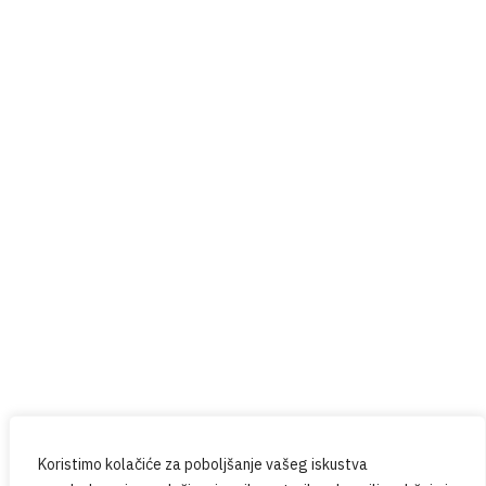
Help4U
Red Button
Prijavite se na naš newsletter
Budite u tijeku sa svim novostima iz PPG-a.
Koristimo kolačiće za poboljšanje vašeg iskustva