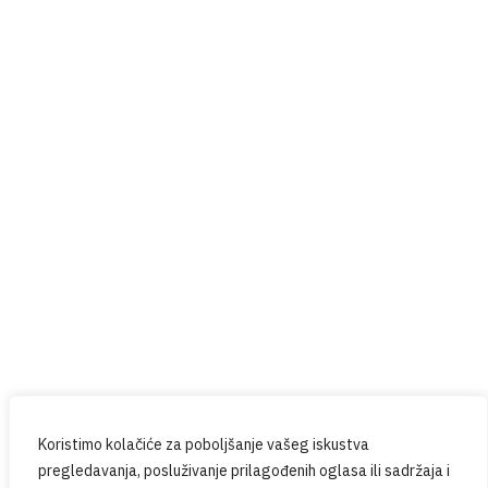
Red Button
Prijavite se na naš newsletter
Budite u tijeku sa svim novostima iz PPG-a.
Koristimo kolačiće za poboljšanje vašeg iskustva
pregledavanja, posluživanje prilagođenih oglasa ili sadržaja i