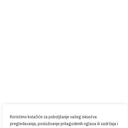
Red Button
Prijavite se na naš newsletter
Budite u tijeku sa svim novostima iz PPG-a.
Koristimo kolačiće za poboljšanje vašeg iskustva
pregledavanja, posluživanje prilagođenih oglasa ili sadržaja i